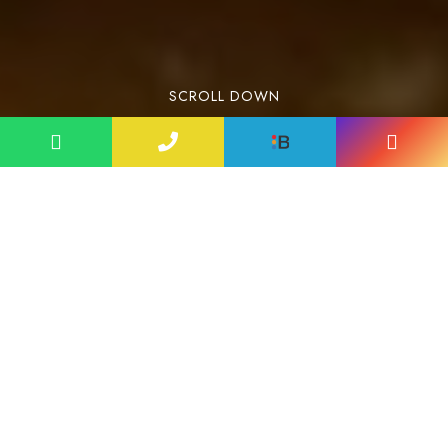
SCROLL DOWN
Lorem ipsum dolor sit amet, consectetuer
adipiscing elit. Aenean commodo ligula eget
dolor. Aenean massa. Cum sociis natoque
penatibus et magnis dis parturient montes,
nascetur ridiculus mus. Donec quam felis,
ultricies nec, pellentesque eu, pretium quis,
sem. Nulla consequat massa quis enim. Aenean
vulputate eleifend tellus. Aenean leo ligula,